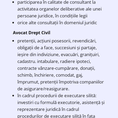
participarea în calitate de consultant la
activitatea organelor deliberative ale unei
persoane juridice, în condițiile legii
orice alte consultații în domeniul juridic
Avocat Drept Civil
pretenții, acțiuni posesorii, revendicări,
obligații de a face, succesiuni și partaje,
ieșire din indiviziune, evacuări, granițuiri,
cadastru. intabulare, radiere ipoteci,
contracte vânzare-cumpărare, donații,
schimb, închiriere, comodat, gaj,
împrumut, pretenții împotriva companiilor
de asigurare/reasigurare.
în cadrul procedurii de executare silită:
investiri cu formulă executorie, asistență și
reprezentare juridică în cadrul
procedurilor de executare silită în fața