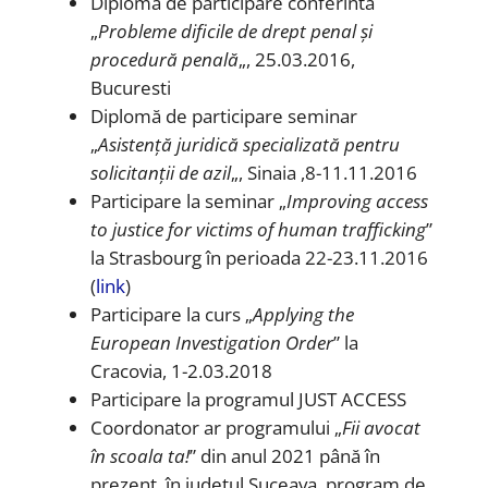
Diplomă de participare conferintă
„
Probleme dificile de drept penal și
procedură penală
„, 25.03.2016,
Bucuresti
Diplomă de participare seminar
„
Asistență juridică specializată pentru
solicitanții de azil
„, Sinaia ,8-11.11.2016
Participare la seminar „
Improving access
to justice for victims of human trafficking
”
la Strasbourg în perioada 22-23.11.2016
(
link
)
Participare la curs „
Applying the
European Investigation Order
” la
Cracovia, 1-2.03.2018
Participare la programul JUST ACCESS
Coordonator ar programului „
Fii avocat
în scoala ta!
” din anul 2021 până în
prezent, în judetul Suceava, program de