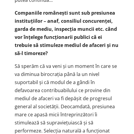
putea continua…
Companiile românești sunt sub presiunea
instituțiilor – anaf, consiliul concurenței,
garda de mediu, inspecția muncii etc. când
vor înțelege funcționarii
publici că ei
trebuie să stimuleze mediul de afaceri și nu
să-l timoreze?
Să sperăm că va veni și un moment în care se
va diminua birocrația până la un nivel
suportabil și că modul de a gândi în
defavoarea contribuabilului ce provine din
mediul de afaceri va fi depășit de progresul
general al societății. Deocamdată, presiunea
mare ce apasă micii întreprinzători îi
stimulează să supraviețuiască și să
performeze. Selecția naturală a funcționat