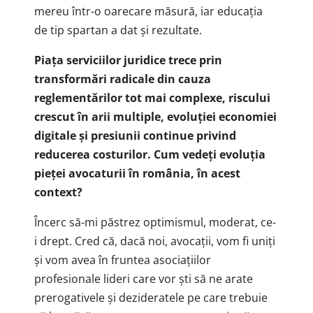
mereu într-o oarecare măsură, iar educația
de tip spartan a dat și rezultate.
Piața serviciilor juridice trece prin
transformări radicale din cauza
reglementărilor tot mai complexe, riscului
crescut în arii multiple, evoluției economiei
digitale și presiunii continue privind
reducerea costurilor. Cum vedeți evoluția
pieței avocaturii în românia, în acest
context?
Încerc să-mi păstrez optimismul, moderat, ce-
i drept. Cred că, dacă noi, avocații, vom fi uniți
și vom avea în fruntea asociațiilor
profesionale lideri care vor ști să ne arate
prerogativele și dezideratele pe care trebuie