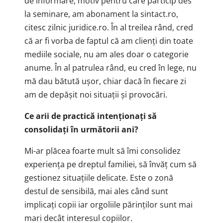
de informare, motiv pentru care particip des
la seminare, am abonament la sintact.ro,
citesc zilnic juridice.ro. În al treilea rând, cred
că ar fi vorba de faptul că am clienți din toate
mediile sociale, nu am ales doar o categorie
anume. În al patrulea rând, eu cred în lege, nu
mă dau bătută ușor, chiar dacă în fiecare zi
am de depășit noi situații și provocări.
Ce arii de practică intenționați să
consolidați în următorii ani?
Mi-ar plăcea foarte mult să îmi consolidez
experiența pe dreptul familiei, să învăț cum să
gestionez situațiile delicate. Este o zonă
destul de sensibilă, mai ales când sunt
implicați copii iar orgoliile părinților sunt mai
mari decât interesul copiilor.