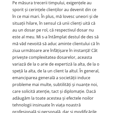
Pe măsura trecerii timpului, exigențele au
sporit și cerințele clienților au devenit din ce
în ce mai mari. În plus, mă lovesc uneori și de
situații hilare, în sensul că unii clienți uită că
au un dosar pe rol, că respectivul dosar nu
este al meu. Mi s-a întâmplat destul de des să
mă văd nevoită să aduc aminte clientului că în
ziua următoare are înfățișare în instanță! Cât
privește complexitatea dosarelor, aceasta
variază de la o arie de expertiză la alta, de la o
speță la alta, de la un client la altul. În general,
emanciparea generală a societății induce
probleme mai multe, subtilități și nuanțe noi,
care solicită atenție, tact și diplomație. Dacă
adăugăm la toate acestea și efectele noilor
tehnologii insinuate în viața noastră
profesională și personală, dar și modificările